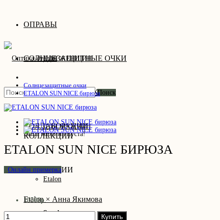
ОПРАВЫ
СОЛНЦЕЗАЩИТНЫЕ ОЧКИ
ДЛЯ ЖЕНЩИН
Солнцезащитные очки
ОНЛАЙН ПРИМЕРКА
ДЛЯ МУЖЧИН
ДЛЯ ЖЕНЩИН
Поиск
ETALON SUN NICE бирюза
КОЛЛАБОРАЦИИ
ДЛЯ МУЖЧИН
Ваша корзина пуста!
КОЛЛЕКЦИИ
ETALON SUN NICE БИРЮЗА
КОЛЛЕКЦИИ
Онлайн примерка
Etalon
Etalon × Анна Якимова
10500р.
Spunky
Spunky
Купить