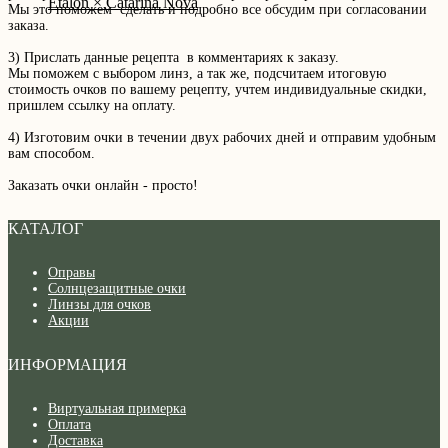
Etalon × Catarina Nova
Мы это поможем сделать и подробно все обсудим при согласовании
заказа.
3) Прислать данные рецепта в комментариях к заказу.
Мы поможем с выбором линз, а так же, подсчитаем итоговую
стоимость очков по вашему рецепту, учтем индивидуальные скидки,
пришлем ссылку на оплату.
4) Изготовим очки в течении двух рабочих дней и отправим удобным
вам способом.
Заказать очки онлайн - просто!
КАТАЛОГ
Оправы
Солнцезащитные очки
Линзы для очков
Акции
ИНФОРМАЦИЯ
Виртуальная примерка
Оплата
Доставка