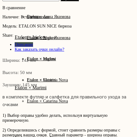
В сравнение
Etalon × Анна Якимова
Brevno
Наличие:
Есть в наличии
Модель:
ETALON SUN NICE бирюза
Share:
Etalon × Iriglow
Etalon × Iriglow
Etalon × Анна Якимова
Описание
Как заказать очки онлайн?
Etalon × Marimi
Etalon × Iriglow
Ширина: 142 мм
Высота: 50 мм
Etalon × Catarina Nova
Etalon × Marimi
Заушник: 145 мм
Etalon × Marimi
в комплекте футляр и салфетка для правильного ухода за
Etalon × Catarina Nova
очками
1) Выбор оправы удобно делать, используя виртуальную
примерочную.
2) Определившись с формой, стоит сравнить размеры оправы с
размерами ваших очков. Главный параметр - ширина оправы.