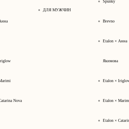
Spunky
ДЛЯ МУЖЧИН
 Анна
Brevno
Etalon × Анна
Iriglow
Якимова
Marimi
Etalon × Iriglo
Catarina Nova
Etalon × Marim
Etalon × Catari