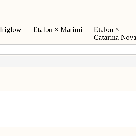
Iriglow
Etalon × Marimi
Etalon ×
Catarina Nov