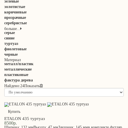
зеленые
золотистые
коричневые
прозрачные
серебристые
больше...
серые
синие
туртуаз
фиолетовые
черные
Материал
металл/пластик
металлические
пластиковые
фактура дерева
Найдено:
24
Показать
Купить
ETALON 435 туртуаз
8500р.
Ширина: 132 ммВысота: 47 ммЗаушник: 145 ммв комплекте футляр